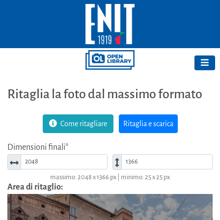
Ritaglia la foto dal massimo formato
Come ritagliare
Ritaglia e scarica
Dimensioni finali*
Larghezza*
Altezza*
massimo: 2048 x 1366 px | minimo: 25 x 25 px
Area di ritaglio: