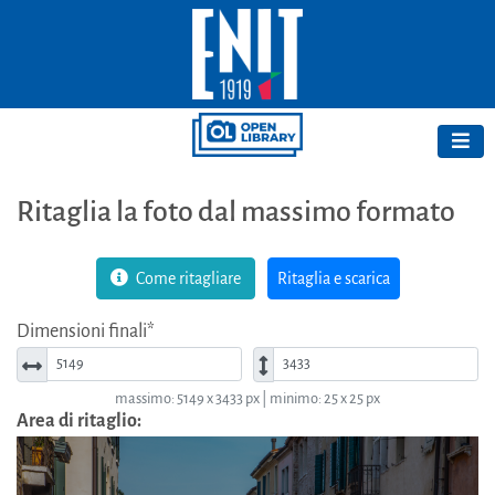
Ritaglia la foto dal massimo formato
Come ritagliare
Ritaglia e scarica
Dimensioni finali*
Larghezza*
Altezza*
massimo: 5149 x 3433 px | minimo: 25 x 25 px
Area di ritaglio: