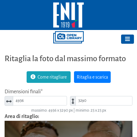
Ritaglia la foto dal massimo formato
Come ritagliare
Ritaglia e scarica
Dimensioni finali*
Larghezza*
Altezza*
massimo: 4936 x 3290 px | minimo: 25 x 25 px
Area di ritaglio: