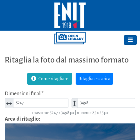
Ritaglia la foto dal massimo formato
Come ritagliare
Ritaglia e scarica
Dimensioni finali*
Larghezza*
Altezza*
massimo: 5247 x 3498 px | minimo: 25 x 25 px
Area di ritaglio: