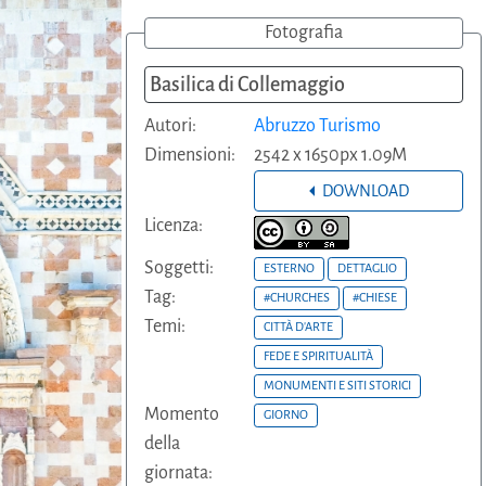
Fotografia
Basilica di Collemaggio
Autori:
Abruzzo Turismo
Dimensioni:
2542 x 1650px 1.09M
DOWNLOAD
Licenza:
Soggetti:
ESTERNO
DETTAGLIO
Tag:
#CHURCHES
#CHIESE
Temi:
CITTÀ D'ARTE
FEDE E SPIRITUALITÀ
MONUMENTI E SITI STORICI
Momento
GIORNO
della
giornata: