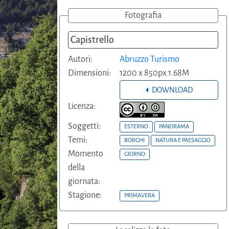
Fotografia
Capistrello
Autori:
Abruzzo Turismo
Dimensioni:
1200 x 850px 1.68M
DOWNLOAD
Licenza:
Soggetti:
ESTERNO
PANORAMA
Temi:
BORGHI
NATURA E PAESAGGIO
Momento
GIORNO
della
giornata:
Stagione:
PRIMAVERA