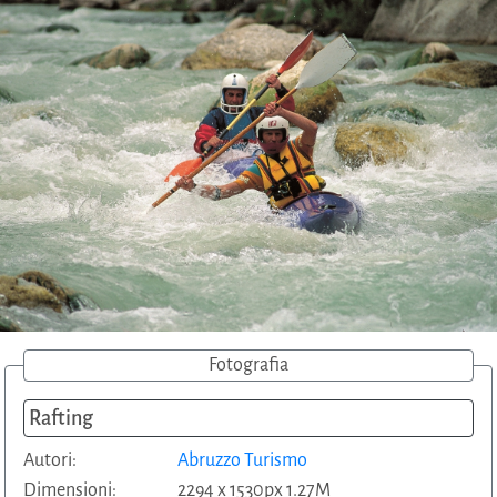
Fotografia
Rafting
Autori:
Abruzzo Turismo
Dimensioni:
2294 x 1530px 1.27M