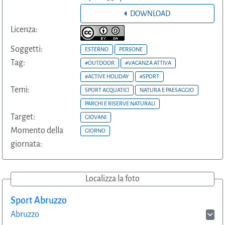
DOWNLOAD
Licenza:
Soggetti:
ESTERNO
PERSONE
Tag:
#OUTDOOR
#VACANZA ATTIVA
#ACTIVE HOLIDAY
#SPORT
Temi:
SPORT ACQUATICI
NATURA E PAESAGGIO
PARCHI E RISERVE NATURALI
Target:
GIOVANI
Momento della
GIORNO
giornata:
Localizza la foto
Sport Abruzzo
Abruzzo