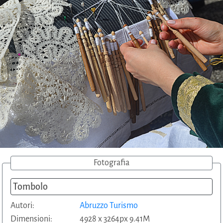
Fotografia
Tombolo
Autori:
Abruzzo Turismo
Dimensioni:
4928 x 3264px 9.41M