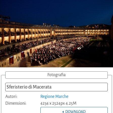
Fotografia
Sferisterio di Macerata
Autori:
Regione Marche
Dimensioni:
4234 x 2524px 4.25M
DOWNLOAD