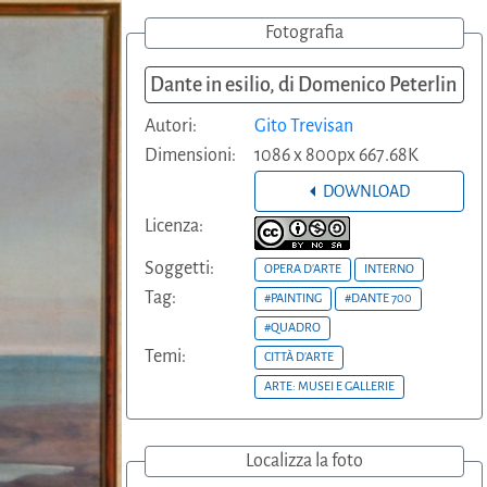
Fotografia
Dante in esilio, di Domenico Peterlin
Autori:
Gito Trevisan
Dimensioni:
1086 x 800px 667.68K
DOWNLOAD
Licenza:
Soggetti:
OPERA D'ARTE
INTERNO
Tag:
#PAINTING
#DANTE 700
#QUADRO
Temi:
CITTÀ D'ARTE
ARTE: MUSEI E GALLERIE
Localizza la foto