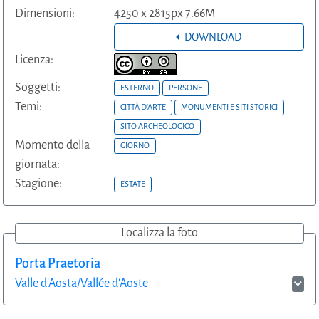
Dimensioni:
4250 x 2815px 7.66M
DOWNLOAD
Licenza:
Soggetti:
ESTERNO
PERSONE
Temi:
CITTÀ D'ARTE
MONUMENTI E SITI STORICI
SITO ARCHEOLOGICO
Momento della
GIORNO
giornata:
Stagione:
ESTATE
Localizza la foto
Porta Praetoria
Valle d'Aosta/Vallée d'Aoste