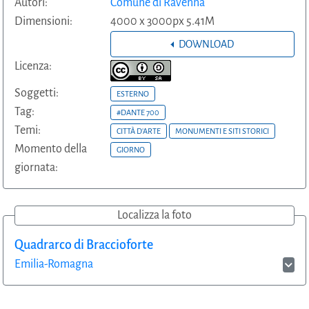
Autori:
Comune di Ravenna
Dimensioni:
4000 x 3000px 5.41M
DOWNLOAD
Licenza:
Soggetti:
ESTERNO
Tag:
#DANTE 700
Temi:
CITTÀ D'ARTE
MONUMENTI E SITI STORICI
Momento della
GIORNO
giornata:
Localizza la foto
Quadrarco di Braccioforte
Emilia-Romagna