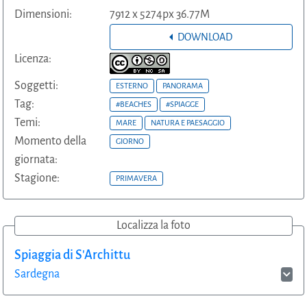
Dimensioni:
7912 x 5274px 36.77M
DOWNLOAD
Licenza:
Soggetti:
ESTERNO
PANORAMA
Tag:
#BEACHES
#SPIAGGE
Temi:
MARE
NATURA E PAESAGGIO
Momento della
GIORNO
giornata:
Stagione:
PRIMAVERA
Localizza la foto
Spiaggia di S'Archittu
Sardegna