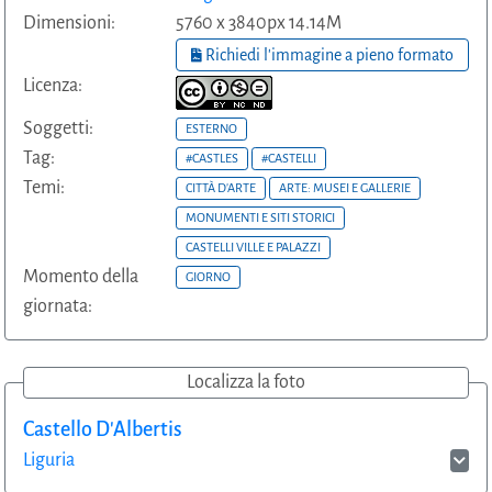
Dimensioni:
5760 x 3840px 14.14M
Richiedi l'immagine a pieno formato
Licenza:
Soggetti:
ESTERNO
Tag:
#CASTLES
#CASTELLI
Temi:
CITTÀ D'ARTE
ARTE: MUSEI E GALLERIE
MONUMENTI E SITI STORICI
CASTELLI VILLE E PALAZZI
Momento della
GIORNO
giornata:
Localizza la foto
Castello D'Albertis
Liguria