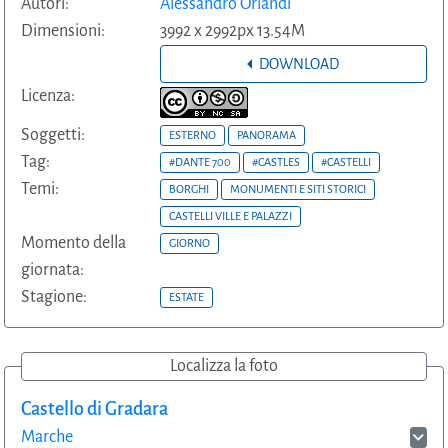
Autori:
Alessandro Orlandi
Dimensioni:
3992 x 2992px 13.54M
DOWNLOAD
Licenza:
Soggetti:
ESTERNO
PANORAMA
Tag:
#DANTE 700
#CASTLES
#CASTELLI
Temi:
BORGHI
MONUMENTI E SITI STORICI
CASTELLI VILLE E PALAZZI
Momento della
GIORNO
giornata:
Stagione:
ESTATE
Localizza la foto
Castello di Gradara
Marche