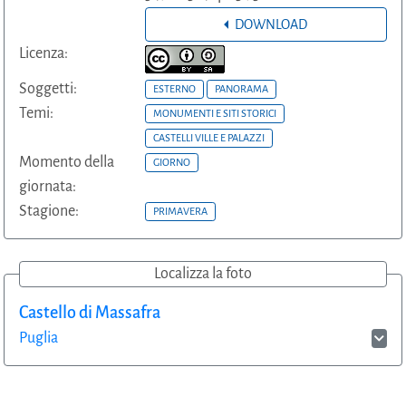
DOWNLOAD
Licenza:
Soggetti:
ESTERNO
PANORAMA
Temi:
MONUMENTI E SITI STORICI
CASTELLI VILLE E PALAZZI
Momento della
GIORNO
giornata:
Stagione:
PRIMAVERA
Localizza la foto
Castello di Massafra
Puglia