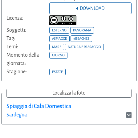
DOWNLOAD
Licenza:
Soggetti:
ESTERNO
PANORAMA
Tag:
#SPIAGGE
#BEACHES
Temi:
MARE
NATURA E PAESAGGIO
Momento della
GIORNO
giornata:
Stagione:
ESTATE
Localizza la foto
Spiaggia di Cala Domestica
Sardegna