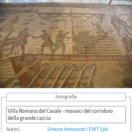
Fotografia
Villa Romana del Casale - mosaici del corridoio
della grande caccia
Autori:
Simone Antonazzo / ENIT SpA