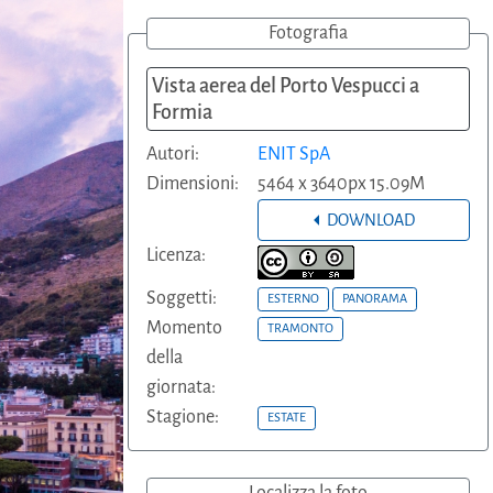
Fotografia
Vista aerea del Porto Vespucci a
Formia
Autori:
ENIT SpA
Dimensioni:
5464 x 3640px 15.09M
DOWNLOAD
Licenza:
Soggetti:
ESTERNO
PANORAMA
Momento
TRAMONTO
della
giornata:
Stagione:
ESTATE