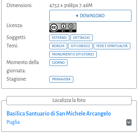
Dimensioni:
4752 x 3168px 7.46M
DOWNLOAD
Licenza:
Soggetti:
ESTERNO
DETTAGLIO
Temi:
BORGHI
SITI UNESCO
FEDE E SPIRITUALITÀ
MONUMENTI E SITI STORICI
Momento della
GIORNO
giornata:
Stagione:
PRIMAVERA
Localizza la foto
Basilica Santuario di San Michele Arcangelo
Puglia