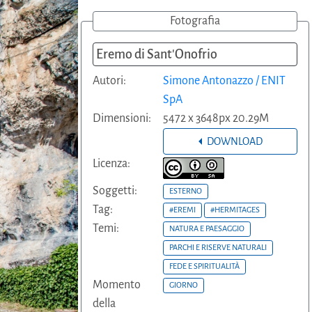
Fotografia
Eremo di Sant'Onofrio
Autori:
Simone Antonazzo / ENIT
SpA
Dimensioni:
5472 x 3648px 20.29M
DOWNLOAD
Licenza:
Soggetti:
ESTERNO
Tag:
#EREMI
#HERMITAGES
Temi:
NATURA E PAESAGGIO
PARCHI E RISERVE NATURALI
FEDE E SPIRITUALITÀ
Momento
GIORNO
della