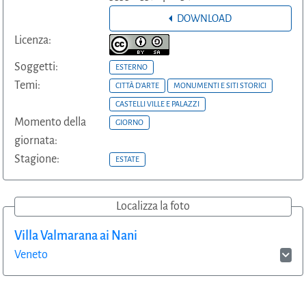
DOWNLOAD
Licenza:
Soggetti:
ESTERNO
Temi:
CITTÀ D'ARTE
MONUMENTI E SITI STORICI
CASTELLI VILLE E PALAZZI
Momento della
GIORNO
giornata:
Stagione:
ESTATE
Localizza la foto
Villa Valmarana ai Nani
Veneto