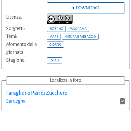
DOWNLOAD
Licenza:
Soggetti:
ESTERNO
PANORAMA
Temi:
MARE
NATURA E PAESAGGIO
Momento della
GIORNO
giornata:
Stagione:
ESTATE
Localizza la foto
Faraglione Pan di Zucchero
Sardegna