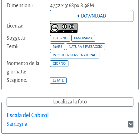
Dimensioni:
4752 x 3168px 8.98M
DOWNLOAD
Licenza:
Soggetti:
ESTERNO
PANORAMA
Temi:
MARE
NATURA E PAESAGGIO
PARCHI E RISERVE NATURALI
Momento della
GIORNO
giornata:
Stagione:
ESTATE
Localizza la foto
Escala del Cabirol
Sardegna