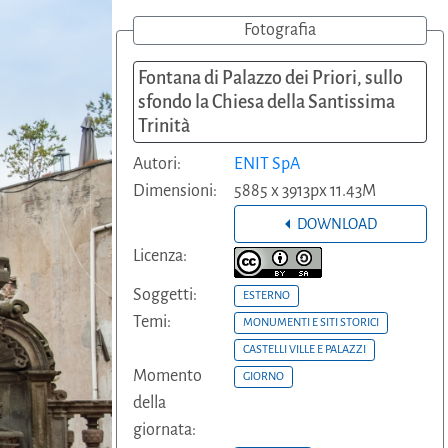
Fotografia
Fontana di Palazzo dei Priori, sullo
sfondo la Chiesa della Santissima
Trinità
Autori:
ENIT SpA
Dimensioni:
5885 x 3913px 11.43M
DOWNLOAD
Licenza:
Soggetti:
ESTERNO
Temi:
MONUMENTI E SITI STORICI
CASTELLI VILLE E PALAZZI
Momento
GIORNO
della
giornata: