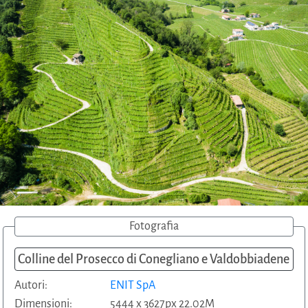
Fotografia
Colline del Prosecco di Conegliano e Valdobbiadene
Autori:
ENIT SpA
Dimensioni:
5444 x 3627px 22.02M