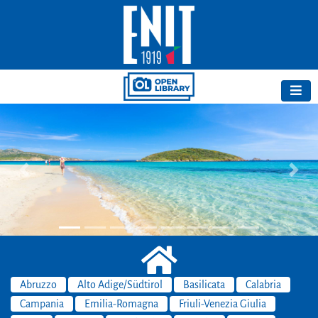
Previous
Next
Abruzzo
Alto Adige/Südtirol
Basilicata
Calabria
Campania
Emilia-Romagna
Friuli-Venezia Giulia