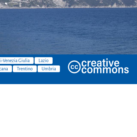
li-Venezia Giulia
Lazio
cana
Trentino
Umbria