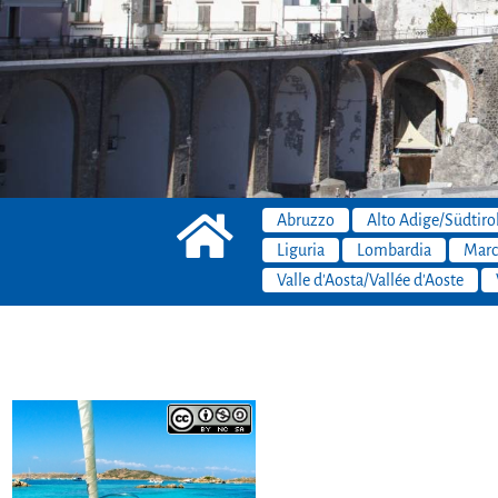
Abruzzo
Alto Adige/Südtiro
Liguria
Lombardia
Marc
Valle d'Aosta/Vallée d'Aoste