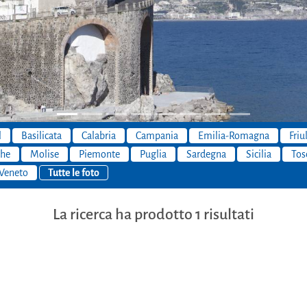
l
Basilicata
Calabria
Campania
Emilia-Romagna
Friu
he
Molise
Piemonte
Puglia
Sardegna
Sicilia
Tos
Veneto
Tutte le foto
La ricerca ha prodotto 1 risultati