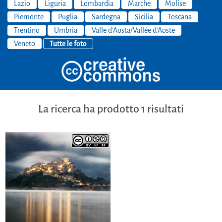
Lazio
Liguria
Lombardia
Marche
Molise
Piemonte
Puglia
Sardegna
Sicilia
Toscana
Trentino
Umbria
Valle d'Aosta/Vallée d'Aoste
Veneto
Tutte le foto
La ricerca ha prodotto 1 risultati