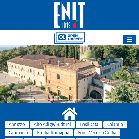
Previous
Next
Abruzzo
Alto Adige/Südtirol
Basilicata
Calabria
Campania
Emilia-Romagna
Friuli-Venezia Giulia