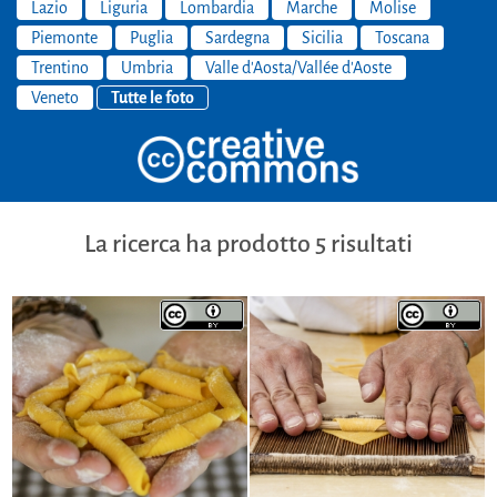
Lazio
Liguria
Lombardia
Marche
Molise
Piemonte
Puglia
Sardegna
Sicilia
Toscana
Trentino
Umbria
Valle d'Aosta/Vallée d'Aoste
Veneto
Tutte le foto
La ricerca ha prodotto 5 risultati