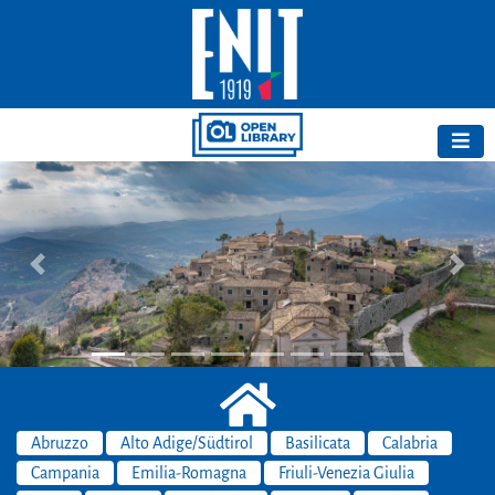
Previous
Next
Abruzzo
Alto Adige/Südtirol
Basilicata
Calabria
Campania
Emilia-Romagna
Friuli-Venezia Giulia