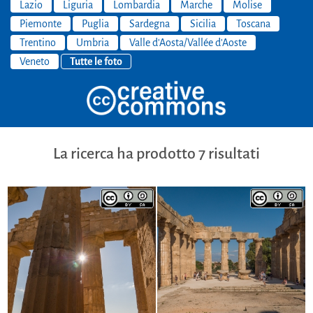
Lazio
Liguria
Lombardia
Marche
Molise
Piemonte
Puglia
Sardegna
Sicilia
Toscana
Trentino
Umbria
Valle d'Aosta/Vallée d'Aoste
Veneto
Tutte le foto
La ricerca ha prodotto 7 risultati