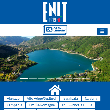
Previous
Next
Abruzzo
Alto Adige/Südtirol
Basilicata
Calabria
Campania
Emilia-Romagna
Friuli-Venezia Giulia