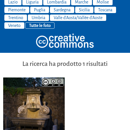
Lazio
Liguria
Lombardia
Marche
Molise
Piemonte
Puglia
Sardegna
Sicilia
Toscana
Trentino
Umbria
Valle d'Aosta/Vallée d'Aoste
Veneto
Tutte le foto
La ricerca ha prodotto 1 risultati