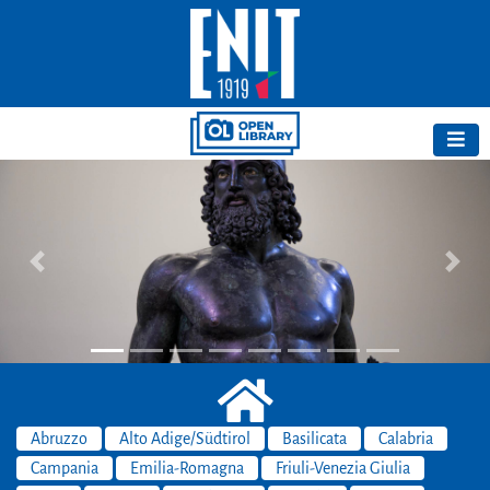
Previous
Next
Abruzzo
Alto Adige/Südtirol
Basilicata
Calabria
Campania
Emilia-Romagna
Friuli-Venezia Giulia