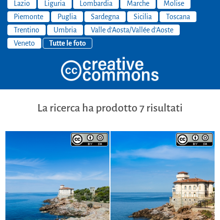
Lazio
Liguria
Lombardia
Marche
Molise
Piemonte
Puglia
Sardegna
Sicilia
Toscana
Trentino
Umbria
Valle d'Aosta/Vallée d'Aoste
Veneto
Tutte le foto
La ricerca ha prodotto 7 risultati