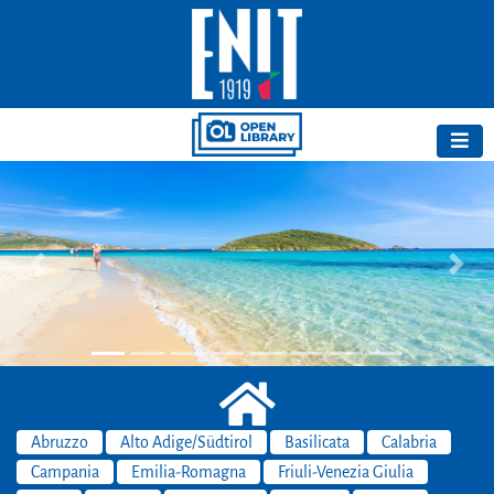
Previous
Next
Abruzzo
Alto Adige/Südtirol
Basilicata
Calabria
Campania
Emilia-Romagna
Friuli-Venezia Giulia