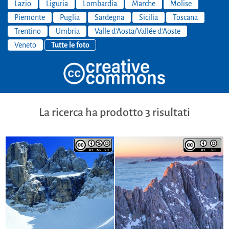
Lazio
Liguria
Lombardia
Marche
Molise
Piemonte
Puglia
Sardegna
Sicilia
Toscana
Trentino
Umbria
Valle d'Aosta/Vallée d'Aoste
Veneto
Tutte le foto
La ricerca ha prodotto 3 risultati