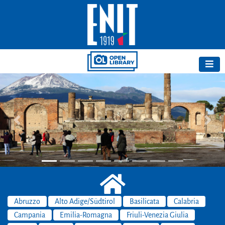
Previous
Next
Abruzzo
Alto Adige/Südtirol
Basilicata
Calabria
Campania
Emilia-Romagna
Friuli-Venezia Giulia