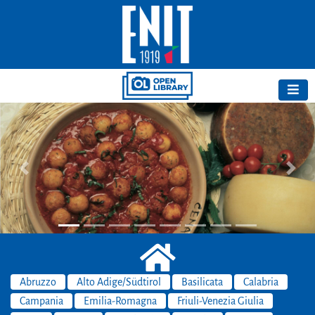
Previous
Next
Abruzzo
Alto Adige/Südtirol
Basilicata
Calabria
Campania
Emilia-Romagna
Friuli-Venezia Giulia