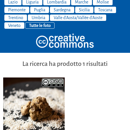
Lazio
Liguria
Lombardia
Marche
Molise
Piemonte
Puglia
Sardegna
Sicilia
Toscana
Trentino
Umbria
Valle d'Aosta/Vallée d'Aoste
Veneto
Tutte le foto
La ricerca ha prodotto 1 risultati