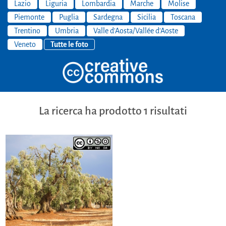
Lazio
Liguria
Lombardia
Marche
Molise
Piemonte
Puglia
Sardegna
Sicilia
Toscana
Trentino
Umbria
Valle d'Aosta/Vallée d'Aoste
Veneto
Tutte le foto
La ricerca ha prodotto 1 risultati