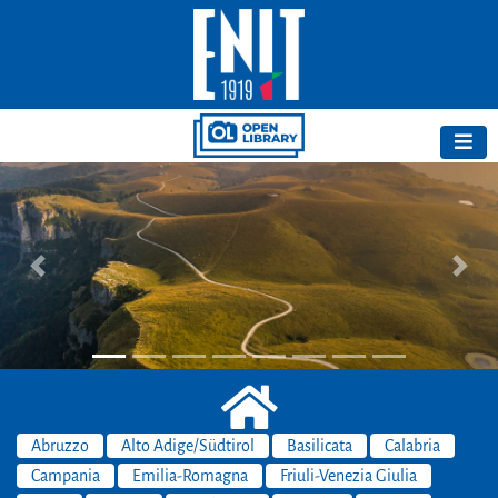
Previous
Next
Abruzzo
Alto Adige/Südtirol
Basilicata
Calabria
Campania
Emilia-Romagna
Friuli-Venezia Giulia