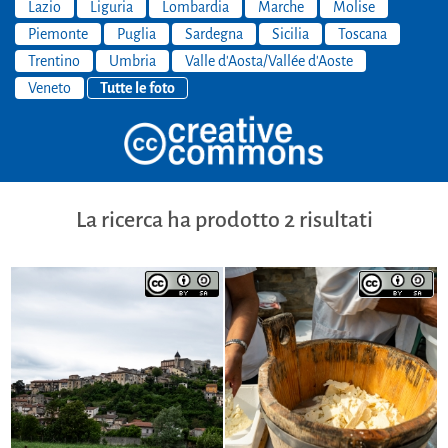
Lazio
Liguria
Lombardia
Marche
Molise
Piemonte
Puglia
Sardegna
Sicilia
Toscana
Trentino
Umbria
Valle d'Aosta/Vallée d'Aoste
Veneto
Tutte le foto
La ricerca ha prodotto 2 risultati