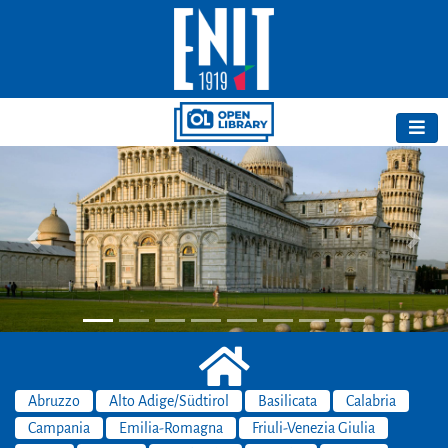
Previous
Next
Abruzzo
Alto Adige/Südtirol
Basilicata
Calabria
Campania
Emilia-Romagna
Friuli-Venezia Giulia