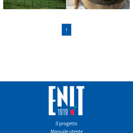
1
Il progetto
Manuale utente