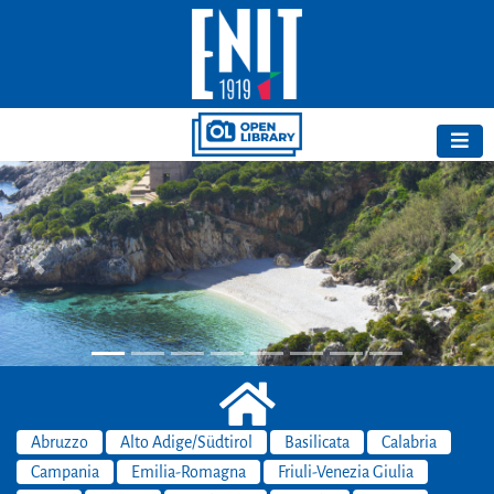
Previous
Next
Abruzzo
Alto Adige/Südtirol
Basilicata
Calabria
Campania
Emilia-Romagna
Friuli-Venezia Giulia