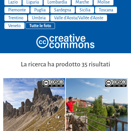
Lazio
Liguria
Lombardia
Marche
Molise
Piemonte
Puglia
Sardegna
Sicilia
Toscana
Trentino
Umbria
Valle d'Aosta/Vallée d'Aoste
Veneto
Tutte le foto
La ricerca ha prodotto 35 risultati