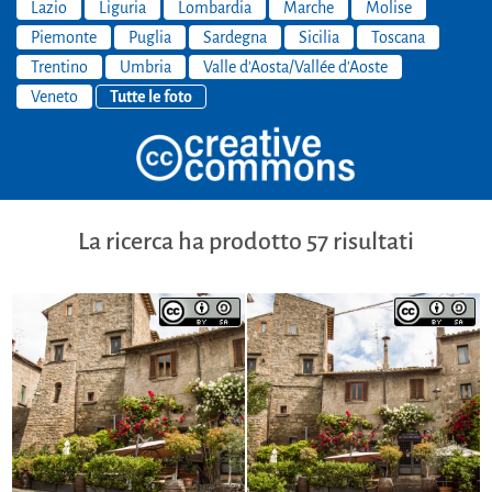
Lazio
Liguria
Lombardia
Marche
Molise
Piemonte
Puglia
Sardegna
Sicilia
Toscana
Trentino
Umbria
Valle d'Aosta/Vallée d'Aoste
Veneto
Tutte le foto
La ricerca ha prodotto 57 risultati