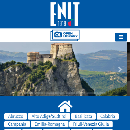
Previous
Next
Abruzzo
Alto Adige/Südtirol
Basilicata
Calabria
Campania
Emilia-Romagna
Friuli-Venezia Giulia