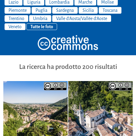
Lazio
Liguria
Lombardia
Marche
Molise
Piemonte
Puglia
Sardegna
Sicilia
Toscana
Trentino
Umbria
Valle d'Aosta/Vallée d'Aoste
Veneto
Tutte le foto
La ricerca ha prodotto 200 risultati