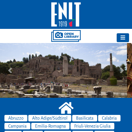
Previous
Next
Abruzzo
Alto Adige/Südtirol
Basilicata
Calabria
Campania
Emilia-Romagna
Friuli-Venezia Giulia