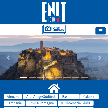
Previous
Next
Abruzzo
Alto Adige/Südtirol
Basilicata
Calabria
Campania
Emilia-Romagna
Friuli-Venezia Giulia