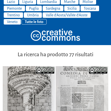
Lazio
Liguria
Lombardia
Marche
Molise
Piemonte
Puglia
Sardegna
Sicilia
Toscana
Trentino
Umbria
Valle d'Aosta/Vallée d'Aoste
Veneto
Tutte le foto
La ricerca ha prodotto 77 risultati