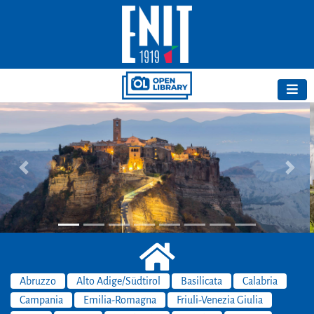
Previous
Next
Abruzzo
Alto Adige/Südtirol
Basilicata
Calabria
Campania
Emilia-Romagna
Friuli-Venezia Giulia