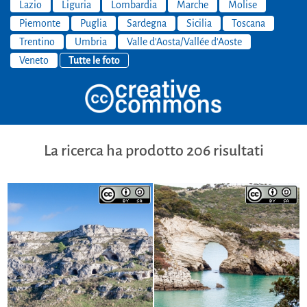
Lazio
Liguria
Lombardia
Marche
Molise
Piemonte
Puglia
Sardegna
Sicilia
Toscana
Trentino
Umbria
Valle d'Aosta/Vallée d'Aoste
Veneto
Tutte le foto
La ricerca ha prodotto 206 risultati