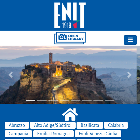
Previous
Next
Abruzzo
Alto Adige/Südtirol
Basilicata
Calabria
Campania
Emilia-Romagna
Friuli-Venezia Giulia