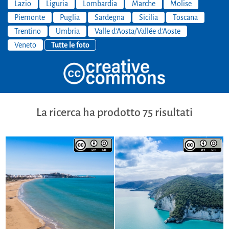
Lazio
Liguria
Lombardia
Marche
Molise
Piemonte
Puglia
Sardegna
Sicilia
Toscana
Trentino
Umbria
Valle d'Aosta/Vallée d'Aoste
Veneto
Tutte le foto
La ricerca ha prodotto 75 risultati