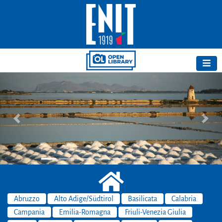
Previous
Next
Abruzzo
Alto Adige/Südtirol
Basilicata
Calabria
Campania
Emilia-Romagna
Friuli-Venezia Giulia