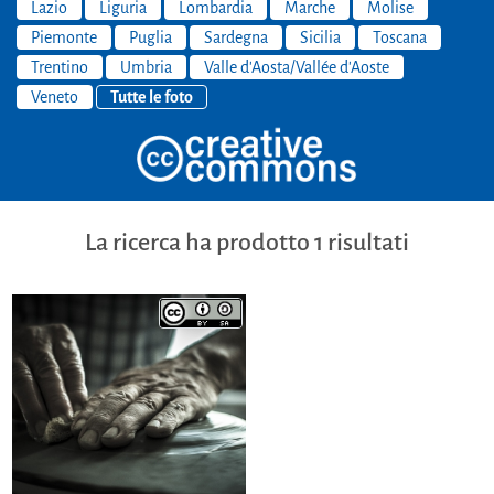
Lazio
Liguria
Lombardia
Marche
Molise
Piemonte
Puglia
Sardegna
Sicilia
Toscana
Trentino
Umbria
Valle d'Aosta/Vallée d'Aoste
Veneto
Tutte le foto
La ricerca ha prodotto 1 risultati