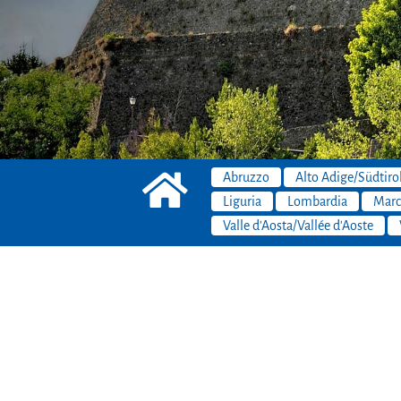
Abruzzo
Alto Adige/Südtiro
Liguria
Lombardia
Marc
Valle d'Aosta/Vallée d'Aoste