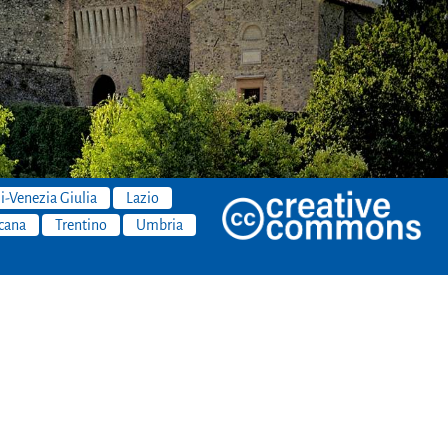
li-Venezia Giulia
Lazio
cana
Trentino
Umbria