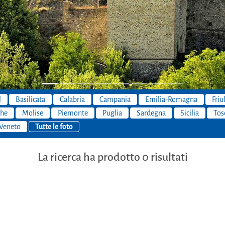
l
Basilicata
Calabria
Campania
Emilia-Romagna
Friu
he
Molise
Piemonte
Puglia
Sardegna
Sicilia
Tos
Veneto
Tutte le foto
La ricerca ha prodotto 0 risultati